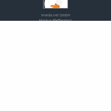
Inveda.net GmbH
Markus Pfefferminz
Reclamstraße 42
04315 Leipzig
0341 23821337
support@inveda.net
Nachricht schreiben
zum Kundenbereich
Newsletter abonnieren