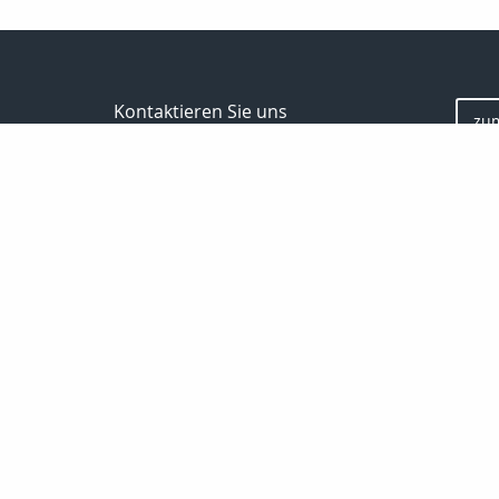
Kontaktieren Sie uns
zu
Inveda.net GmbH
Markus Pfefferminz
Reclamstraße 42
04315 Leipzig
0341 23821337
support@inveda.net
Bewe
Nachricht schreiben
Startseite
Privat