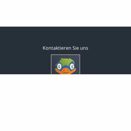
Kontaktieren Sie uns
Inveda.net GmbH
Markus Pfefferminz
Reclamstraße 42
04315 Leipzig
0341 23821337