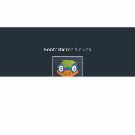
Kontaktieren Sie uns
Inveda.net GmbH
Markus Pfefferminz
Reclamstraße 42
04315 Leipzig
0341 23821337