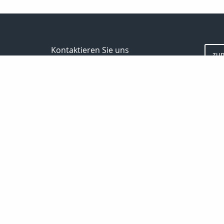
Kontaktieren Sie uns
zu
Inveda.net GmbH
Markus Pfefferminz
Reclamstraße 42
04315 Leipzig
0341 23821337
support@inveda.net
Bewe
Nachricht schreiben
Startseite
Privat