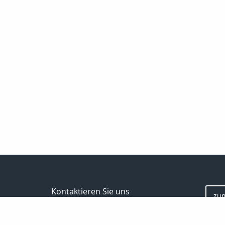
Kontaktieren Sie uns
zu
Inveda.net GmbH
Markus Pfefferminz