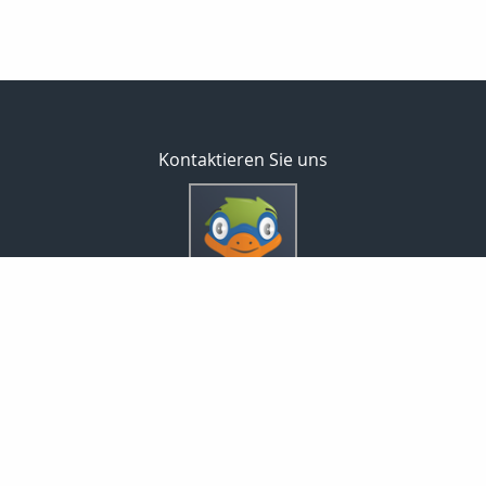
Kontaktieren Sie uns
Inveda.net GmbH
Markus Pfefferminz
Reclamstraße 42
04315 Leipzig
0341 23821337