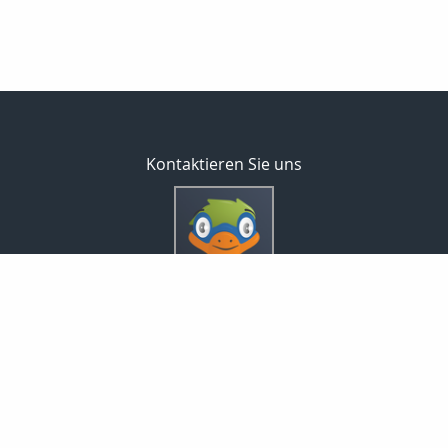
Kontaktieren Sie uns
Inveda.net GmbH
Markus Pfefferminz
Reclamstraße 42
04315 Leipzig
0341 23821337