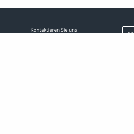
Kontaktieren Sie uns
zu
Inveda.net GmbH
Markus Pfefferminz
Reclamstraße 42
04315 Leipzig
0341 23821337
support@inveda.net
Bewe
Nachricht schreiben
Startseite
Privat