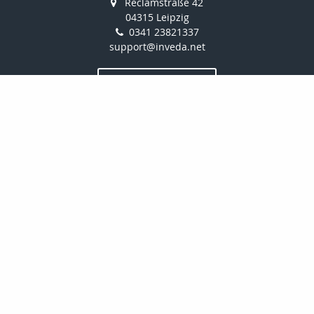
Reclamstraße 42
04315 Leipzig
0341 23821337
support@inveda.net
Nachricht schreiben
zum Kundenbereich
Newsletter abonnieren
Hier die Maklerhomepage bestellen