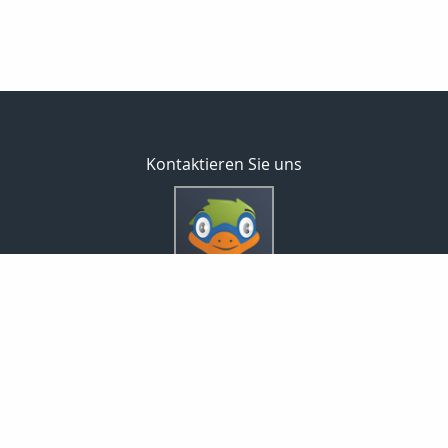
Kontaktieren Sie uns
Inveda.net GmbH
Markus Pfefferminz
Reclamstraße 42
04315 Leipzig
0341 23821337