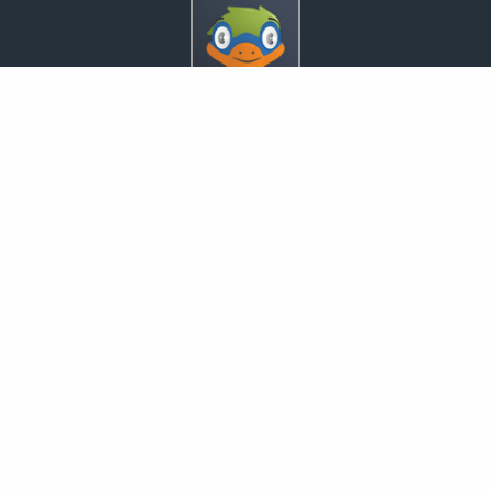
Inveda.net GmbH
Markus Pfefferminz
Reclamstraße 42
04315 Leipzig
0341 23821337
support@inveda.net
Nachricht schreiben
zum Kundenbereich