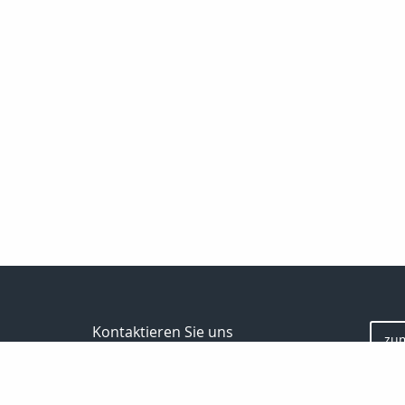
Kontaktieren Sie uns
zu
Inveda.net GmbH
Markus Pfefferminz
Reclamstraße 42