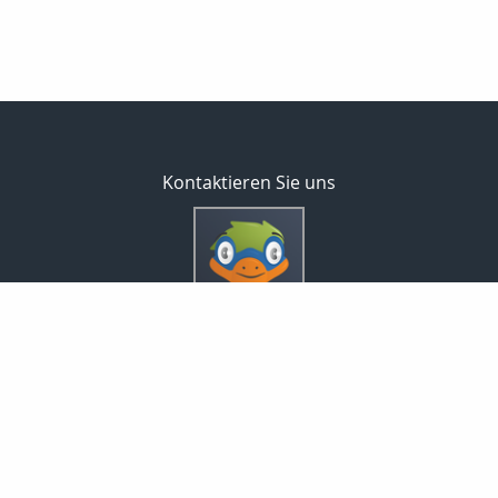
Kontaktieren Sie uns
Inveda.net GmbH
Markus Pfefferminz
Reclamstraße 42
04315 Leipzig
0341 23821337