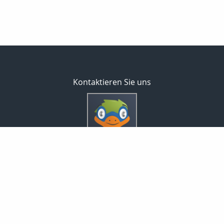
Kontaktieren Sie uns
Inveda.net GmbH
Markus Pfefferminz
Reclamstraße 42
04315 Leipzig
0341 23821337