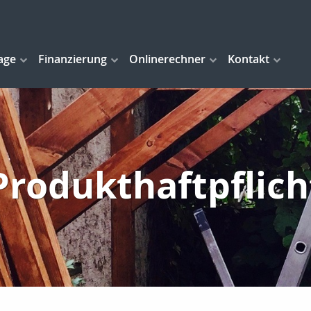
age
Finanzierung
Onlinerechner
Kontakt
Produkthaftpflich