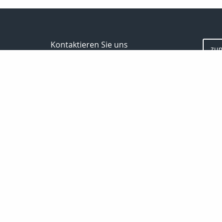
Kontaktieren Sie uns
zu
Inveda.net GmbH
Markus Pfefferminz
Reclamstraße 42
04315 Leipzig
0341 23821337
support@inveda.net
Bewe
Nachricht schreiben
Startseite
Privat