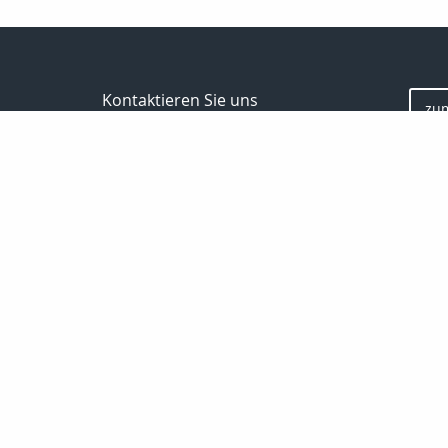
Kontaktieren Sie uns
zu
Inveda.net GmbH
Markus Pfefferminz
Reclamstraße 42
04315 Leipzig
0341 23821337
support@inveda.net
Bewe
Nachricht schreiben
Startseite
Privat