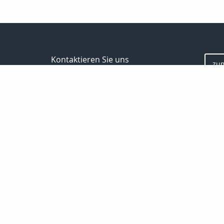
Kontaktieren Sie uns
zu
Inveda.net GmbH
Markus Pfefferminz
Reclamstraße 42
04315 Leipzig
0341 23821337
support@inveda.net
Bewe
Nachricht schreiben