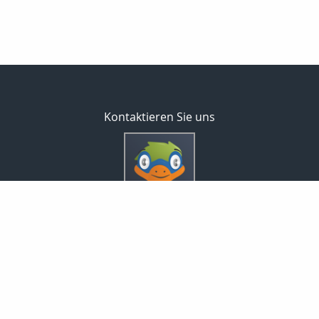
Kontaktieren Sie uns
Inveda.net GmbH
Markus Pfefferminz
Reclamstraße 42
04315 Leipzig
0341 23821337