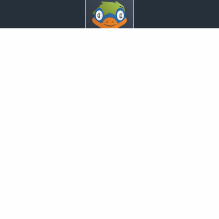
Inveda.net GmbH
Markus Pfefferminz
Reclamstraße 42
04315 Leipzig
0341 23821337
support@inveda.net
Nachricht schreiben
zum Kundenbereich