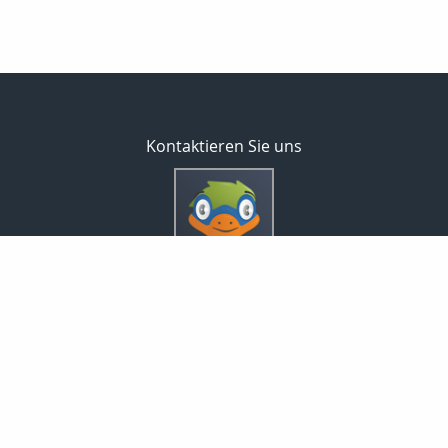
Kontaktieren Sie uns
Inveda.net GmbH
Markus Pfefferminz
Reclamstraße 42
04315 Leipzig
0341 23821337
support@inveda.net