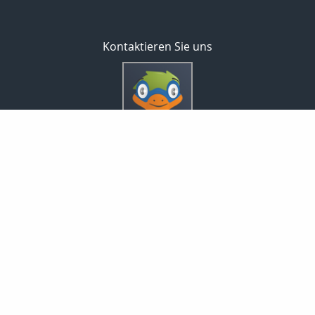
Kontaktieren Sie uns
Inveda.net GmbH
Markus Pfefferminz
Reclamstraße 42
04315 Leipzig
0341 23821337
support@inveda.net
Nachricht schreiben