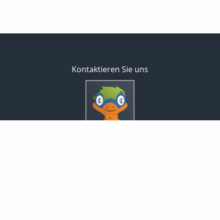
Kontaktieren Sie uns
Inveda.net GmbH
Markus Pfefferminz
Reclamstraße 42
04315 Leipzig
0341 23821337
support@inveda.net